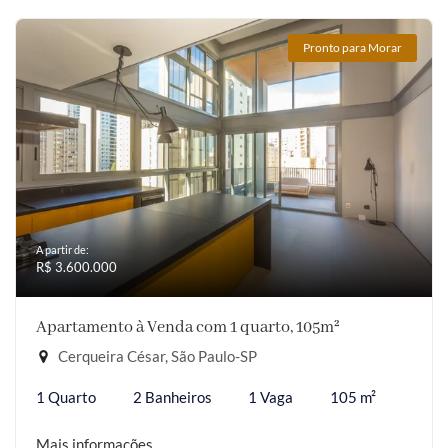
Pronto para Morar
A partir de:
R$ 3.600.000
Apartamento à Venda com 1 quarto, 105m²
Cerqueira César, São Paulo-SP
1 Quarto
2 Banheiros
1 Vaga
105 m²
Mais informações