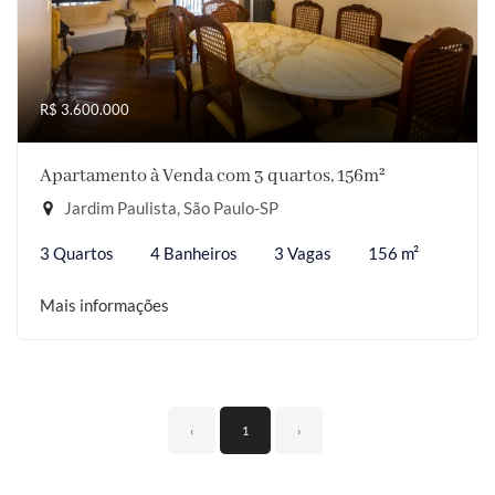
R$ 3.600.000
Apartamento à Venda com 3 quartos, 156m²
Jardim Paulista, São Paulo-SP
3 Quartos
4 Banheiros
3 Vagas
156 m²
Mais informações
‹
1
›