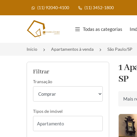
(11) 92040-4100
(11) 3452-1800
Página inicial
Todas as categorias
Imó
Início
Apartamentos à venda
São Paulo/SP
1 Ap
Filtrar
SP
Transação
Ordenar 
Tipos de imóvel