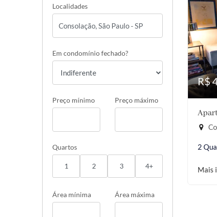
Localidades
Em condomínio fechado?
R$ 
Preço mínimo
Preço máximo
Apart
Co
2 Qua
Quartos
1
2
3
4+
Mais 
Área mínima
Área máxima