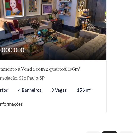
4.000.000
amento à Venda com 2 quartos, 156m²
nsolação, São Paulo-SP
rtos
4 Banheiros
3 Vagas
156 m²
informações