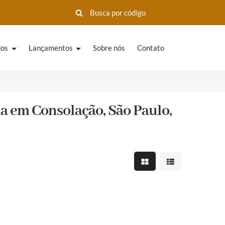
dos
Lançamentos
Sobre nós
Contato
 em Consolação, São Paulo,
Mostrar resultados em 
Mostrar resultad