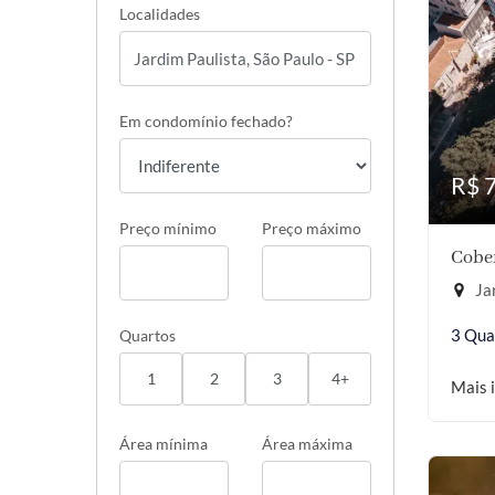
Localidades
Em condomínio fechado?
R$ 
Preço mínimo
Preço máximo
Cober
Jar
3 Qua
Quartos
1
2
3
4+
Mais 
Área mínima
Área máxima