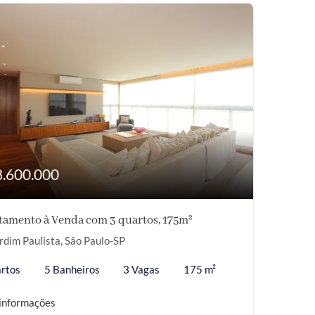
8.600.000
tamento à Venda com 3 quartos, 175m²
rdim Paulista, São Paulo-SP
rtos
5 Banheiros
3 Vagas
175 m²
informações