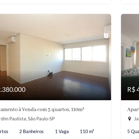
2.380.000
R$ 
amento à Venda com 3 quartos, 110m²
Apar
dim Paulista, São Paulo-SP
Ja
rtos
2 Banheiros
1 Vaga
110 m²
5 Qua