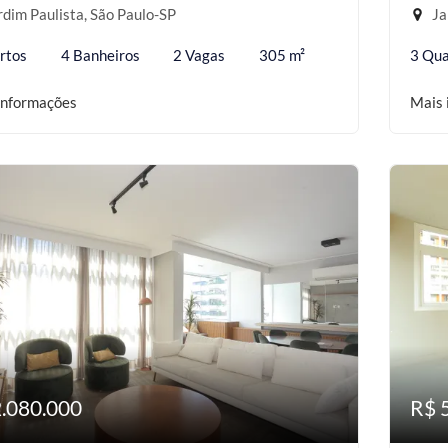
dim Paulista, São Paulo-SP
Ja
rtos
4 Banheiros
2 Vagas
305 m²
3 Qua
informações
Mais 
2.080.000
R$ 