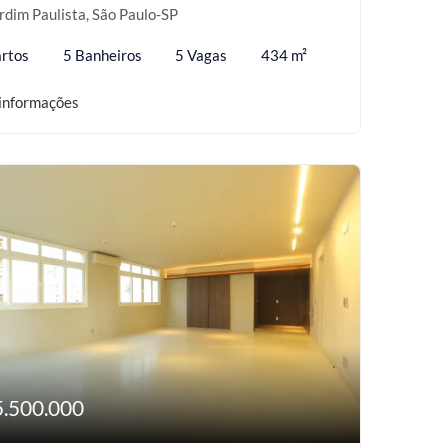
rdim Paulista, São Paulo-SP
rtos
5 Banheiros
5 Vagas
434 m²
informações
5.500.000