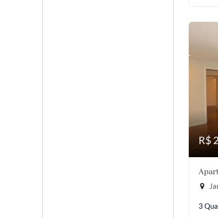
R$ 
Apart
Jar
3 Qua