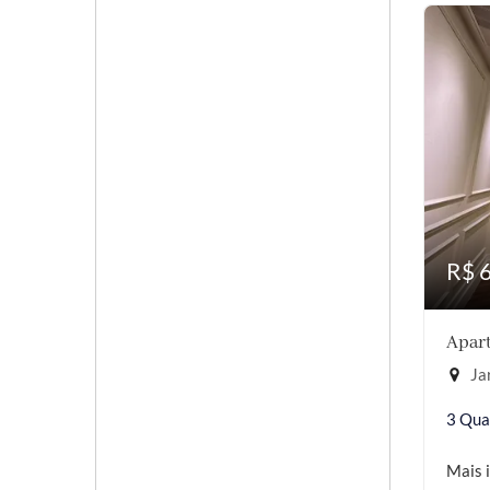
R$ 
Apart
Jar
3 Qua
Mais 