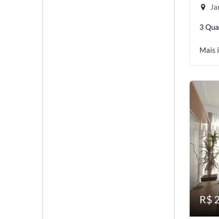
Jar
3 Qua
Mais 
R$ 