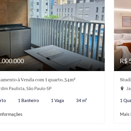
1.000.000
R$ 
amento à Venda com 1 quarto, 34m²
Studi
dim Paulista, São Paulo-SP
Ja
rto
1 Banheiro
1 Vaga
34 m²
1 Qua
informações
Mais 