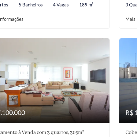
rtos
5 Banheiros
4 Vagas
189 m²
3 Qua
informações
Mais 
7.100.000
R$ 
amento à Venda com 3 quartos, 305m²
Cobe