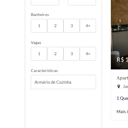
Banheiros
1
2
3
4+
Vagas
1
2
3
4+
R$ 
Características
Apart
Jar
1 Qua
Mais 