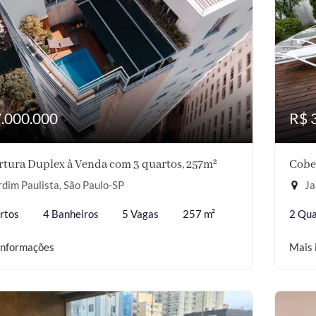
7.000.000
R$ 
tura Duplex à Venda com 3 quartos, 257m²
Cober
dim Paulista, São Paulo-SP
Ja
rtos
4 Banheiros
5 Vagas
257 m²
2 Qua
informações
Mais 