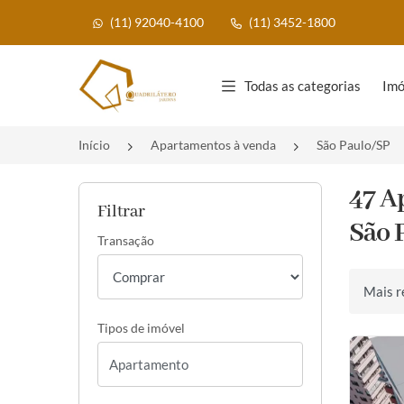
(11) 92040-4100
(11) 3452-1800
Página inicial
Todas as categorias
Imó
Início
Apartamentos à venda
São Paulo/SP
47 A
Filtrar
São 
Transação
Ordenar 
Tipos de imóvel