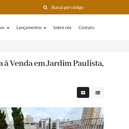
dos
Lançamentos
Sobre nós
Contato
 à Venda em Jardim Paulista,
Mostrar resultados em 
Mostrar resultad