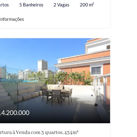
rtos
5 Banheiros
2 Vagas
200 m²
informações
14.200.000
rtura à Venda com 3 quartos, 434m²