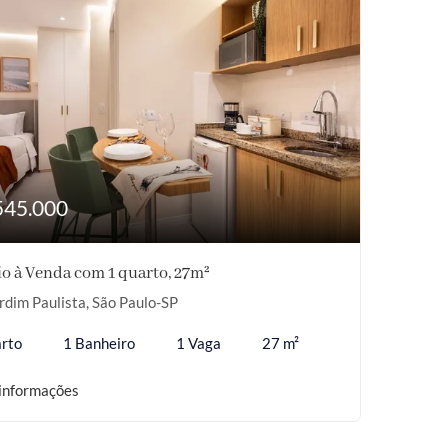
545.000
o à Venda com 1 quarto, 27m²
rdim Paulista, São Paulo-SP
rto
1 Banheiro
1 Vaga
27 m²
informações