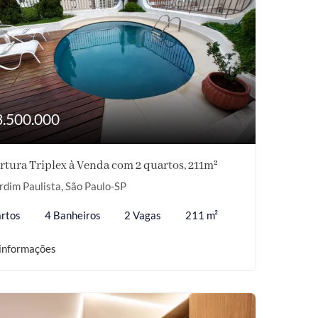
3.500.000
tura Triplex à Venda com 2 quartos, 211m²
rdim Paulista, São Paulo-SP
rtos
4 Banheiros
2 Vagas
211 m²
informações