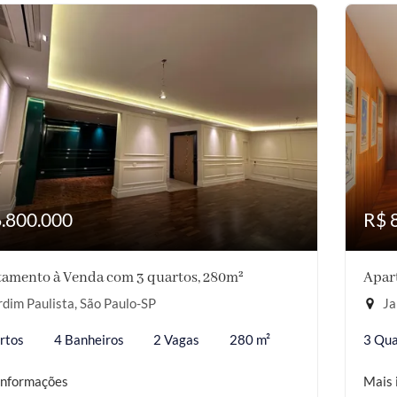
6.800.000
R$ 
amento à Venda com 3 quartos, 280m²
Apar
dim Paulista, São Paulo-SP
Ja
rtos
4 Banheiros
2 Vagas
280 m²
3 Qua
informações
Mais 