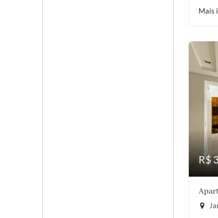
Mais 
R$ 
Apart
Jar