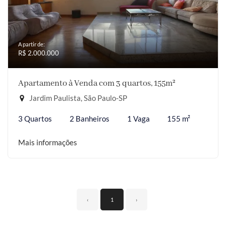
A partir de:
R$ 2.000.000
Apartamento à Venda com 3 quartos, 155m²
Jardim Paulista, São Paulo-SP
3 Quartos
2 Banheiros
1 Vaga
155 m²
Mais informações
‹
1
›