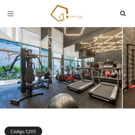
Página inicial
<
>
Código 1205