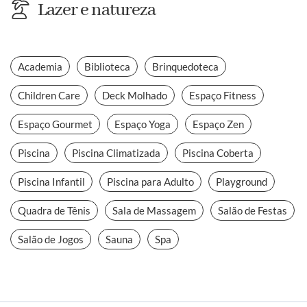
Lazer e natureza
Academia
Biblioteca
Brinquedoteca
Children Care
Deck Molhado
Espaço Fitness
Espaço Gourmet
Espaço Yoga
Espaço Zen
Piscina
Piscina Climatizada
Piscina Coberta
Piscina Infantil
Piscina para Adulto
Playground
Quadra de Tênis
Sala de Massagem
Salão de Festas
Salão de Jogos
Sauna
Spa