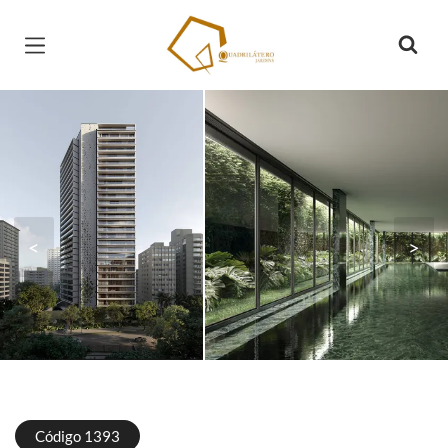
Página inicial
<
>
Código 1393