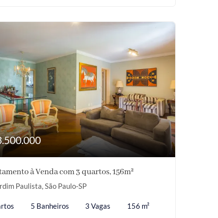
3.500.000
tamento à Venda com 3 quartos, 156m²
rdim Paulista, São Paulo-SP
rtos
5 Banheiros
3 Vagas
156 m²