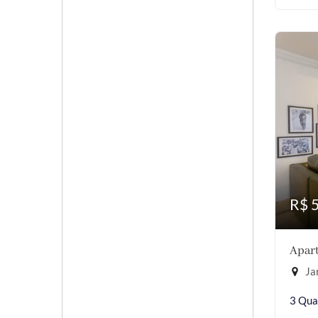
R$ 
Apart
Jar
3 Qua