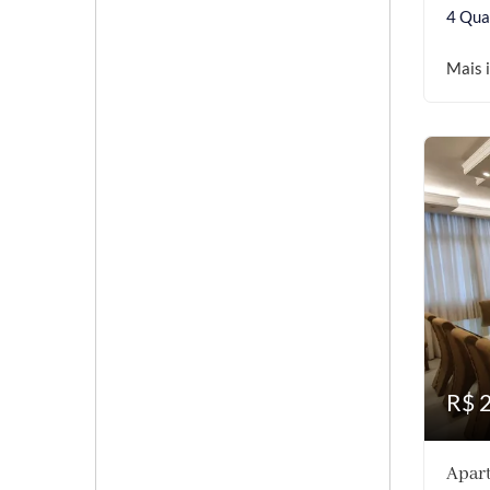
4 Qua
Mais 
R$ 
Apart