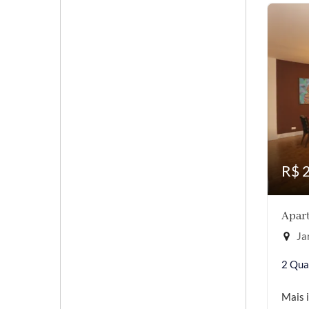
R$ 
Apart
Jar
2 Qua
Mais 