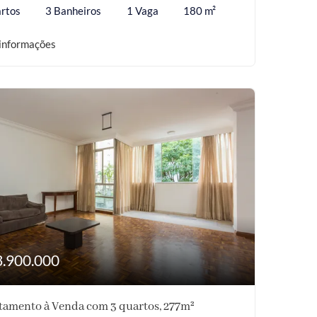
rtos
3 Banheiros
1 Vaga
180 m²
informações
3.900.000
tamento à Venda com 3 quartos, 277m²