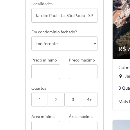
Localidades
Em condomínio fechado?
R$ 
Preço mínimo
Preço máximo
Cober
Jar
3 Qua
Quartos
1
2
3
4+
Mais 
Área mínima
Área máxima