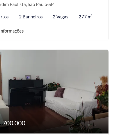
rdim Paulista, São Paulo-SP
rtos
2 Banheiros
2 Vagas
277 m²
informações
1.700.000