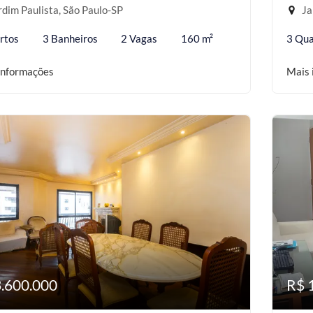
dim Paulista, São Paulo-SP
Ja
rtos
3 Banheiros
2 Vagas
160 m²
3 Qua
informações
Mais 
3.600.000
R$ 