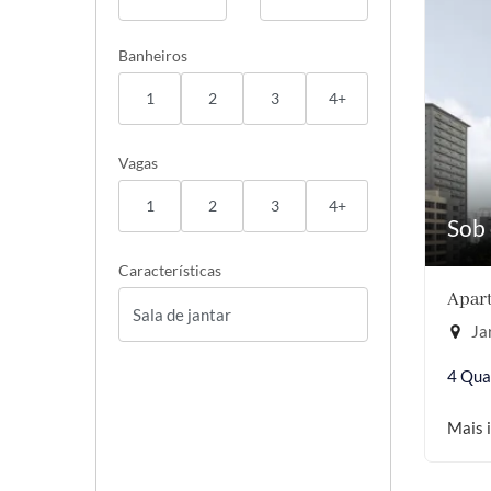
Banheiros
1
2
3
4+
Vagas
1
2
3
4+
Sob 
Características
Apart
Jar
4 Qua
Mais 