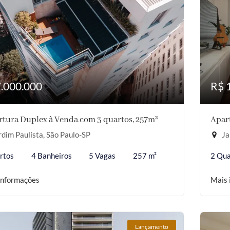
7.000.000
R$ 
tura Duplex à Venda com 3 quartos, 257m²
Apar
dim Paulista, São Paulo-SP
Ja
rtos
4 Banheiros
5 Vagas
257 m²
2 Qua
informações
Mais 
Lançamento