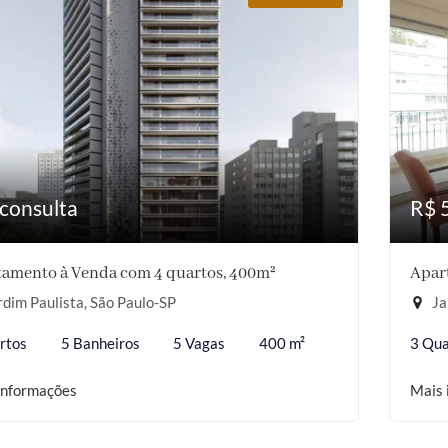
consulta
R$ 
amento à Venda com 4 quartos, 400m²
Apar
dim Paulista, São Paulo-SP
Ja
rtos
5 Banheiros
5 Vagas
400 m²
3 Qua
informações
Mais 