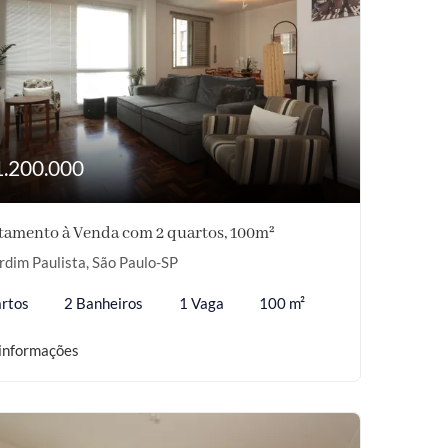
1.200.000
tamento à Venda com 2 quartos, 100m²
rdim Paulista, São Paulo-SP
rtos
2 Banheiros
1 Vaga
100 m²
informações