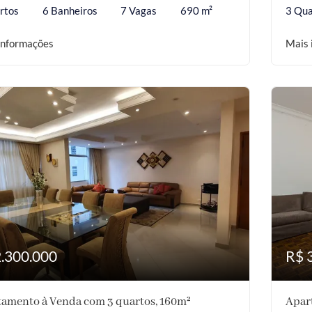
rtos
6 Banheiros
7 Vagas
690 m²
3 Qua
informações
Mais 
2.300.000
R$ 
amento à Venda com 3 quartos, 160m²
Apar