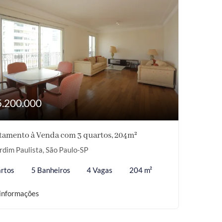
5.200.000
tamento à Venda com 3 quartos, 204m²
rdim Paulista, São Paulo-SP
rtos
5 Banheiros
4 Vagas
204 m²
informações