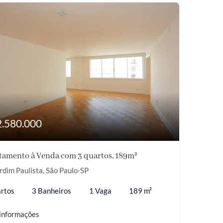
2.580.000
tamento à Venda com 3 quartos, 189m²
rdim Paulista, São Paulo-SP
rtos
3 Banheiros
1 Vaga
189 m²
informações