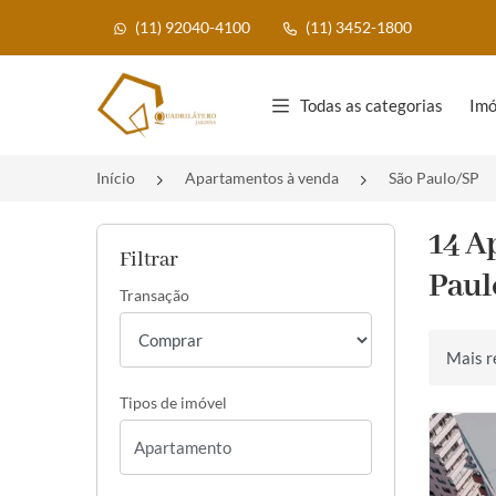
(11) 92040-4100
(11) 3452-1800
Página inicial
Todas as categorias
Imó
Início
Apartamentos à venda
São Paulo/SP
14 A
Filtrar
Paul
Transação
Ordenar 
Tipos de imóvel