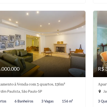
5.000.000
R$ 
amento à Venda com 3 quartos, 156m²
Apar
dim Paulista, São Paulo-SP
Ja
rtos
6 Banheiros
3 Vagas
156 m²
3 Qua