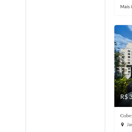
Mais 
R$ 
Cober
Jar