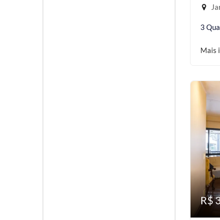
Jar
3 Qua
Mais 
R$ 