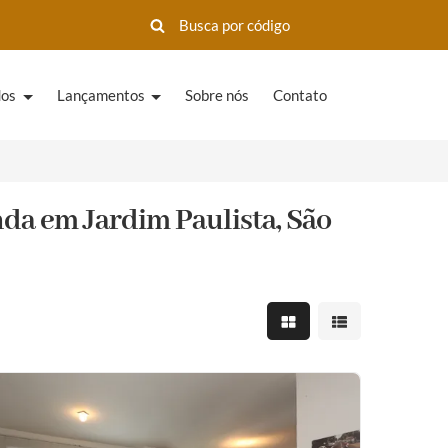
dos
Lançamentos
Sobre nós
Contato
nda em Jardim Paulista, São
Mostrar resultados em 
Mostrar resultad