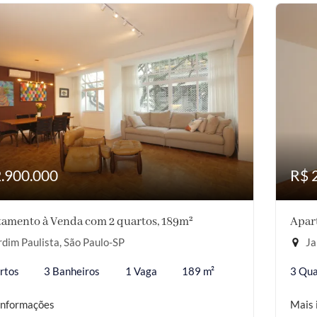
2.900.000
R$ 
amento à Venda com 2 quartos, 189m²
Apar
dim Paulista, São Paulo-SP
Ja
rtos
3 Banheiros
1 Vaga
189 m²
3 Qua
informações
Mais 