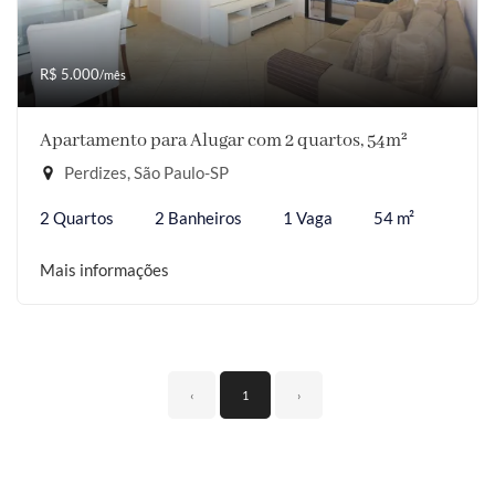
R$ 5.000
/mês
Apartamento para Alugar com 2 quartos, 54m²
Perdizes, São Paulo-SP
2 Quartos
2 Banheiros
1 Vaga
54 m²
Mais informações
‹
1
›