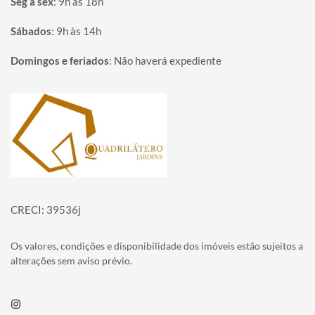
Seg à sex
:
9h às 18h
Sábados
:
9h às 14h
Domingos e feriados
:
Não haverá expediente
Página inicial
CRECI: 39536j
Os valores, condições e disponibilidade dos imóveis estão sujeitos a
alterações sem aviso prévio.
Instagram