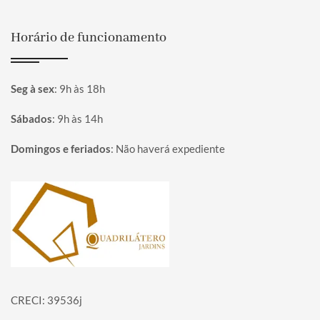
Horário de funcionamento
Seg à sex
:
9h às 18h
Sábados
:
9h às 14h
Domingos e feriados
:
Não haverá expediente
Página inicial
CRECI: 39536j